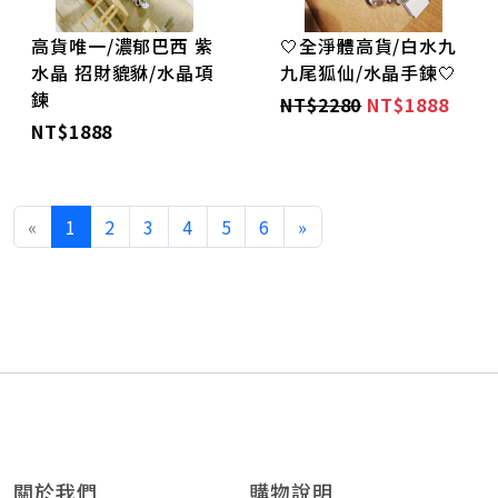
高貨唯一/濃郁巴西 紫
🤍全淨體高貨/白水九
水晶 招財貔貅/水晶項
九尾狐仙/水晶手鍊🤍
鍊
NT$2280
NT$1888
NT$1888
«
1
2
3
4
5
6
»
關於我們
購物說明