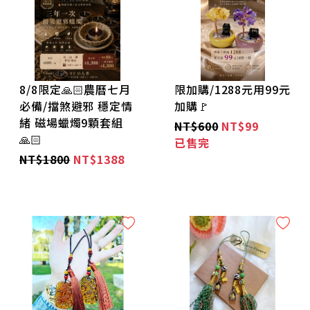
🌼隨身-符類🌼
🚩素圈素串串🚩
8/8限定🙏🏻農曆七月
限加購/1288元用99元
🙏🏻身體 中藥花草 合香珠🙏🏻
必備/擋煞避邪 穩定情
加購🚩
緒 磁場蠟燭9顆套組
NT$600
NT$99
🙏🏻
👁️西藏天珠👁️
已售完
NT$1800
NT$1388
🙏🏻開光 供奉牌🙏🏻