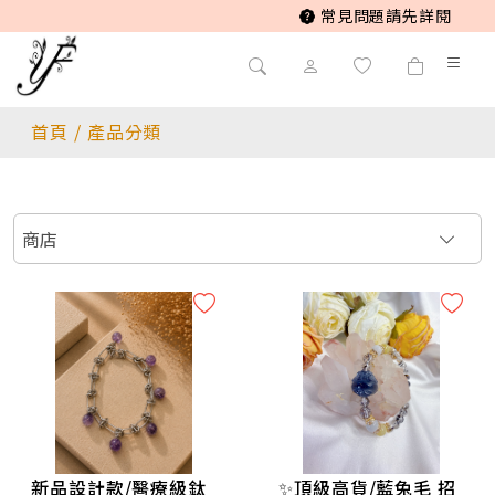
常見問題請先詳閱
首頁
/
產品分類
商店
//改小尺寸費用 需先聯絡官方line//
♥️高品/緬甸玉 翡翠 玉石/系列♥️
🌹手鍊/腳鍊🌹
🌷項鍊🌷
新品設計款/醫療級鈦
✨頂級高貨/藍兔毛 招