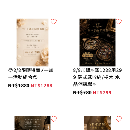
🪐男士款🪐
🌺高單價高貨區🌺
🌹水晶 聖物必備用品/碎石消磁/精油保養 區🌹
🌼大手圍大尺寸 手鍊🌼
🌻雙圈/三圈/多圈 手鍊🌻
😍8/8限時特賣⚡️一加
8/8加購✨滿1288用29
一活動組合😍
9 儀式感收納/桐木 水
🌸小手圍/小朋友/幼童 系列🌸
晶消磁盤✨
NT$1880
NT$1288
NT$780
NT$299
🌹無禁忌水晶區🌹
🌼稀有-天鐵隕石 系列🌼
🌹好磁場-檀香柱 系列🌹