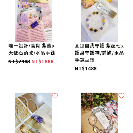
唯一設計/高貨 紫龍x
🙏🏻自我守護 紫超七x
天使石葫蘆/水晶手鍊
護身守護神/鍾馗/水晶
手鍊🙏🏻
NT$2488
NT$1888
NT$1488