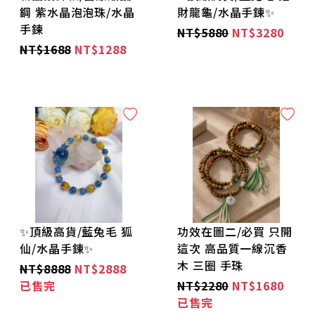
鋼 紫水晶泡泡珠/水晶
財龍龜/水晶手鍊✨
🌼居家風水好磁場-擺件🌼
手鍊
NT$5880
NT$3280
NT$1688
NT$1288
🌸好磁場帶著走-包掛/車掛/鑰匙圈/家門窗戶🌸
🌞增強能量-能量蠟燭系列🌞
🌺能量香氛🌺
🌹指尖閃耀-水晶寶石戒指🌹
💐耳環/髮夾💐
✨頂級高貨/藍兔毛 狐
功效在圖二/必買 只開
仙/水晶手鍊✨
這次 高品質一線沉香
🌸玉鐲/手排🌸
木 三圈 手珠
NT$8888
NT$2888
已售完
NT$2280
NT$1680
💫限定「加購」區💫
已售完