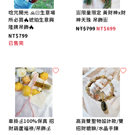
唸咒開光 🙏🏻生意場
🈴️限量限定 黃財神x財
所必買🐲琥珀生意興
神天珠 吊飾🈴️
隆牌吊飾🐲
NT$799
NT$699
NT$799
已售完
車掛💰100%保真 招
高貨雙聖物設計款/雙
財葫蘆福祿/吊飾💰
招財貔貅/水晶手鍊