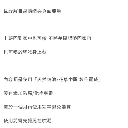
且紓解自身情緒與負面能量
上班回到家中也可噴 不將差磁場帶回家☑️
也可噴於聖物身上👍
內容都是使用「天然精油/花草中藥 製作而成」
沒有添加防腐/化學藥劑
需於一個月內使用完畢避免變質
使用前需先搖晃在噴灑