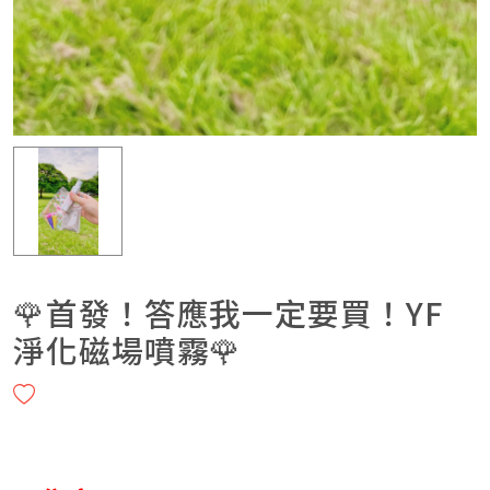
🌹首發！答應我一定要買！YF
淨化磁場噴霧🌹