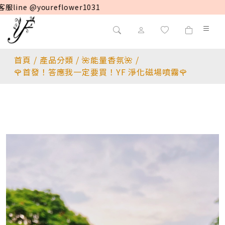
常見問題請先詳閱
首頁
/
產品分類
/
🌺能量香氛🌺
/
🌹首發！答應我一定要買！YF 淨化磁場噴霧🌹