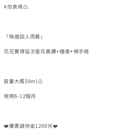
#勿食用⚠️
「味道因人而異」
花花覺得這次是花香調+檀香+佛手柑
容量大瓶50ml⚠️
使用6-12個月
❤️優惠請供金1200元❤️