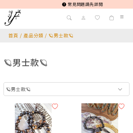
常見問題請先詳閱
首頁
/
產品分類
/
🪐男士款🪐
🪐男士款🪐
🪐男士款🪐
//改小尺寸費用 需先聯絡官方line//
♥️高品/緬甸玉 翡翠 玉石/系列♥️