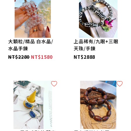
🌼稀有-天鐵隕石 系列🌼
🌹好磁場-檀香柱 系列🌹
🌼隨身-符類🌼
大顆粒/精品 白水晶/
上品稀有/九眼+三眼
水晶手鍊
天珠/手鍊
🚩素圈素串串🚩
NT$2280
NT$1580
NT$2888
🙏🏻身體 中藥花草 合香珠🙏🏻
👁️西藏天珠👁️
🙏🏻開光 供奉牌🙏🏻