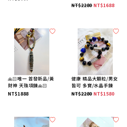
NT$2280
NT$1688
💫限定「加購」區💫
🪐男士款🪐
🌺高單價高貨區🌺
🌹水晶 聖物必備用品/碎石消磁/精油保養 區🌹
🌼大手圍大尺寸 手鍊🌼
🙏🏻唯一 首發新品/黃
健康 精品大顆粒/男女
財神 天珠項鍊🙏🏻
皆可 多寶/水晶手鍊
🌻雙圈/三圈/多圈 手鍊🌻
NT$1888
NT$2280
NT$1580
🌸小手圍/小朋友/幼童 系列🌸
🌹無禁忌水晶區🌹