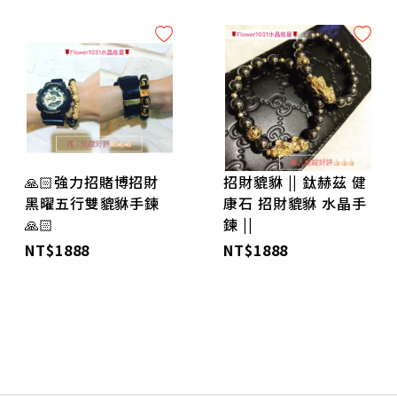
🙏🏻強力招賭博招財
招財貔貅 || 鈦赫茲 健
黑曜五行雙貔貅手鍊
康石 招財貔貅 水晶手
🙏🏻
鍊 ||
NT$1888
NT$1888