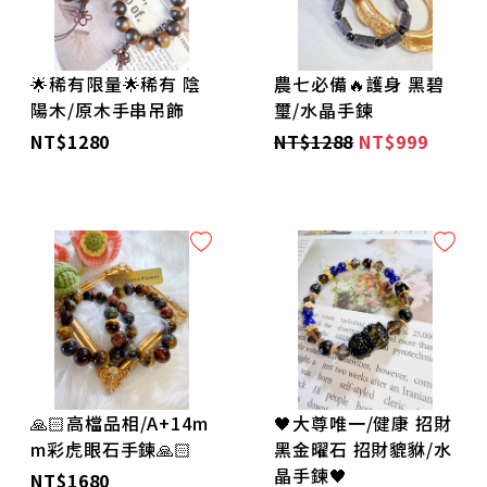
🌹手鍊/腳鍊🌹
🌷項鍊🌷
🌟稀有限量🌟稀有 陰
農七必備🔥護身 黑碧
陽木/原木手串吊飾
璽/水晶手鍊
🌼居家風水好磁場-擺件🌼
NT$1280
NT$1288
NT$999
🌸好磁場帶著走-包掛/車掛/鑰匙圈/家門窗戶🌸
🌞增強能量-能量蠟燭系列🌞
🌺能量香氛🌺
🌹指尖閃耀-水晶寶石戒指🌹
💐耳環/髮夾💐
🙏🏻高檔品相/A+14m
🖤大尊唯一/健康 招財
m彩虎眼石手鍊🙏🏻
黑金曜石 招財貔貅/水
晶手鍊🖤
🌸玉鐲/手排🌸
NT$1680