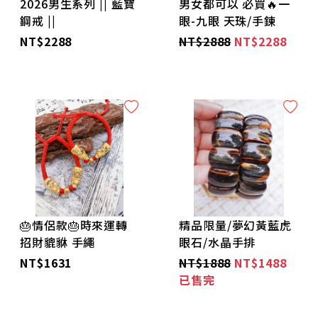
2026男生系列 || 藍寶
男女都可以 必買🔥一
鋼戒 ||
眼-九眼 天珠/手鍊
NT$2288
NT$2888
NT$2288
🎂情侶款🎂時來運轉
精品限量/夢幻黃藍虎
招財貔貅 手繩
眼石/水晶手排
NT$1631
NT$1888
NT$1488
已售完