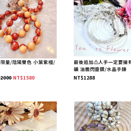
限量/陰陽雙色 小葉紫檀/
最後追加⚠️人手一定要擁
鍊
礦 油膽閃靈鑽/水晶手鍊
2000
NT$1580
NT$1288