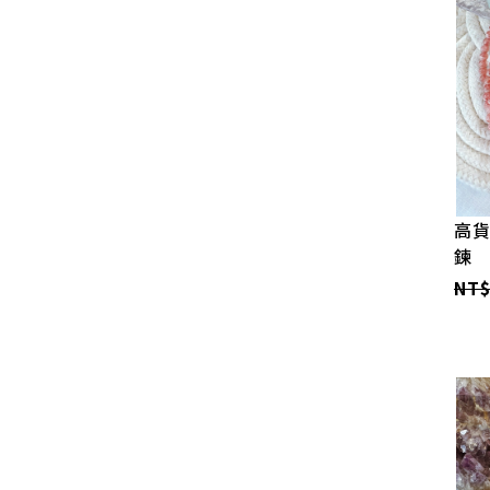
高貨
鍊
NT$