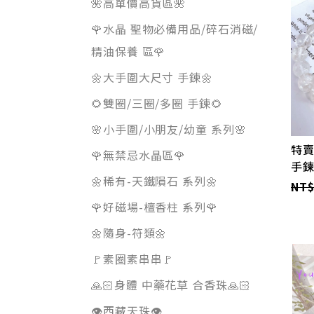
🌺高單價高貨區🌺
🌹水晶 聖物必備用品/碎石消磁/
精油保養 區🌹
🌼大手圍大尺寸 手鍊🌼
🌻雙圈/三圈/多圈 手鍊🌻
🌸小手圍/小朋友/幼童 系列🌸
特賣
🌹無禁忌水晶區🌹
手
🌼稀有-天鐵隕石 系列🌼
NT$
🌹好磁場-檀香柱 系列🌹
🌼隨身-符類🌼
🚩素圈素串串🚩
🙏🏻身體 中藥花草 合香珠🙏🏻
👁️西藏天珠👁️