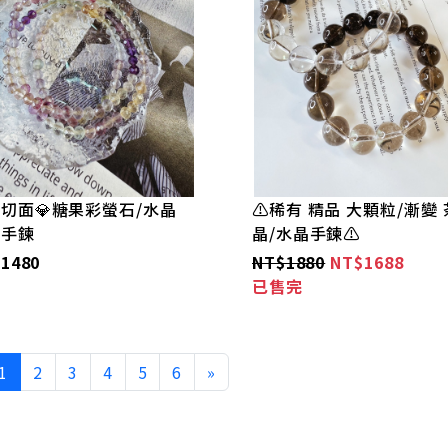
切面💎糖果彩螢石/水晶
⚠️稀有 精品 大顆粒/漸變 
圈手鍊
晶/水晶手鍊⚠️
1480
NT$1880
NT$1688
已售完
1
2
3
4
5
6
»