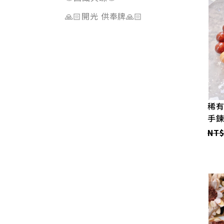
🙏🏻開光 供奉牌🙏🏻
稀有
手
NT$