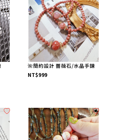
鍊
🌺簡約設計 薔薇石/水晶手鍊
NT$999