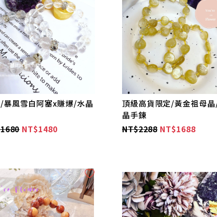
/暴風雪白阿塞x賺爆/水晶
頂級高貨限定/黃金祖母晶
鍊
晶手鍊
1680
NT$1480
NT$2288
NT$1688