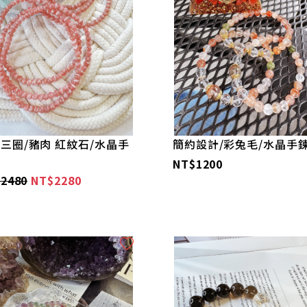
三圈/豬肉 紅紋石/水晶手
簡約設計/彩兔毛/水晶手
NT$1200
2480
NT$2280