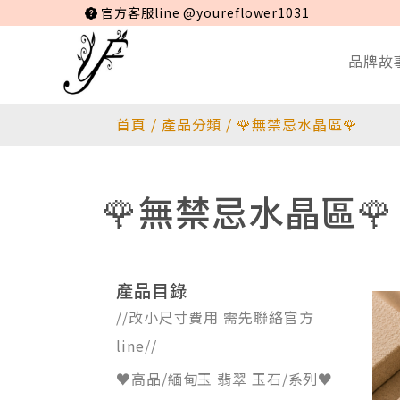
官方客服line @youreflower1031
品牌故
首頁
/
產品分類
/
🌹無禁忌水晶區🌹
🌹無禁忌水晶區🌹
產品目錄
//改小尺寸費用 需先聯絡官方
line//
♥️高品/緬甸玉 翡翠 玉石/系列♥️