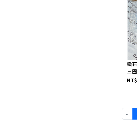
鑽石
三
NT$
«