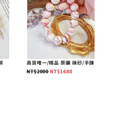
茶
高貨唯一/精品 原礦 硃砂/手鍊
NT$2000
NT$1688