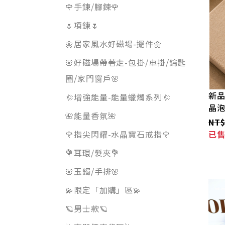
🌹手鍊/腳鍊🌹
🌷項鍊🌷
🌼居家風水好磁場-擺件🌼
🌸好磁場帶著走-包掛/車掛/鑰匙
圈/家門窗戶🌸
新品
🌞增強能量-能量蠟燭系列🌞
晶泡
🌺能量香氛🌺
NT$
🌹指尖閃耀-水晶寶石戒指🌹
已
💐耳環/髮夾💐
🌸玉鐲/手排🌸
💫限定「加購」區💫
🪐男士款🪐